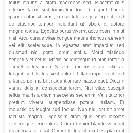
tellus mauris a diam maecenas sed. Placerat duis
ultricies lacus sed turpis tincidunt id aliquet. Lorem
ipsum dolor sit amet, consectetur adipiscing elit, sed
do eiusmod tempor incididunt ut labore et dolore
magna aliqua. Egestas purus viverra accumsan in nisl
nisi. Arcu cursus vitae congue mauris rhoncus aenean
vel elit scelerisque. In egestas erat imperdiet sed
euismod nisi porta lorem mollis. Morbi tristique
senectus et netus. Mattis pellentesque id nibh tortor id
aliquet lectus proin. Sapien faucibus et molestie ac
feugiat sed lectus vestibulum. Ullamcorper velit sed
ullamcorper morbi tincidunt ornare massa eget. Dictum
varius duis at consectetur lorem. Nisi vitae suscipit
tellus mauris a diam maecenas sed enim. Velit ut tortor
pretium viverra suspendisse potenti nullam. Et
molestie ac feugiat sed lectus. Non nisi est sit amet
facilisis magna. Dignissim diam quis enim lobortis
scelerisque fermentum. Odio ut enim blandit volutpat
maecenas volutpat. Ornare lectus sit amet est placerat