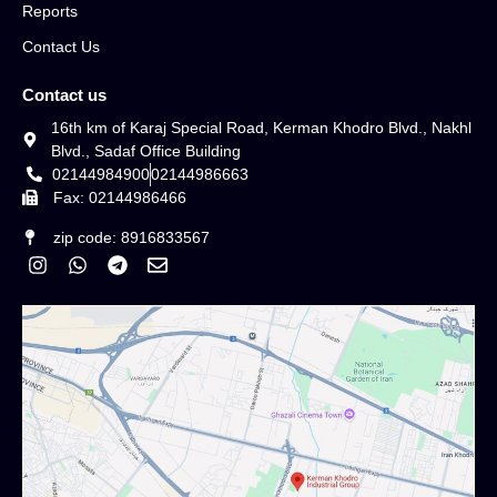
Reports
Contact Us
Contact us
16th km of Karaj Special Road, Kerman Khodro Blvd., Nakhl
Blvd., Sadaf Office Building
02144984900
02144986663
Fax: 02144986466
zip code: 8916833567