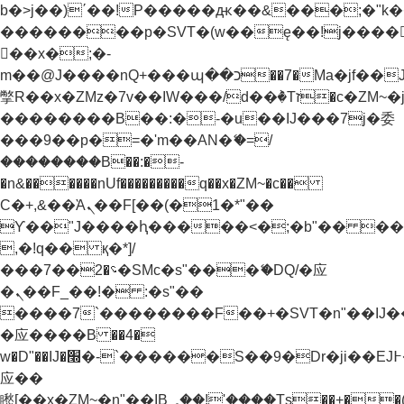
b�>j��)΄��!P�����ԫ��&���;�"k��B�
��������p�SVT�(w��ę��!j����
��x�;�-
m��@J����nQ+���պ��כ��7�Ma�jf��J��ͱ4j���Ѳ�
撆R��x�ZMz�7v��IW���/d��ٞ�Тז�c�ZM~�ji�� ߒ��sQz�����Ԡ��DW��3�De�n"��M�+/
��������B��:�-�u��IJ���7j�委
���9��p�=�'m��AN�ޭ�=/
��������B��:�-
�n&������nUf���������q��x�ZM~�
c��
Ϲ�+,&��Ὰܢ��F[��(�1�*"��
ϒ��"J����ԧ�����<�;�b"�� ���"j���
,�!q�� қ�*]/
���؝�2��7�SMc�s"���ޭ�DQ/�应
�ܢ��F_��!� :�s"��
����7`��������F��+�SVT�n"��IJ�
�应����B ��4�
w�D"��IJ�׭�-`������S��9�Dr�ji��EJ߅��gJ�
应��
矁[��x�ZM~�n"��IB؃��!'����Тѕ��+��(m��IK�ʭ�/|