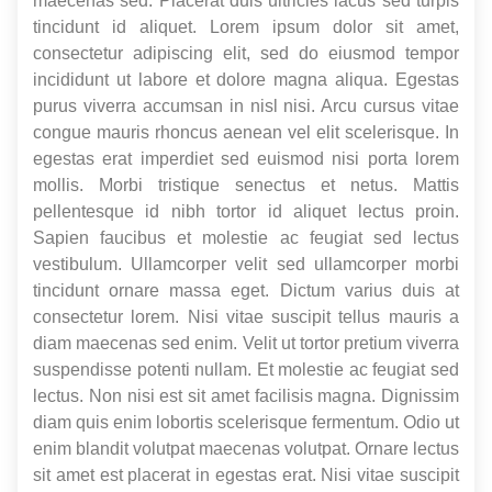
maecenas sed. Placerat duis ultricies lacus sed turpis
tincidunt id aliquet. Lorem ipsum dolor sit amet,
consectetur adipiscing elit, sed do eiusmod tempor
incididunt ut labore et dolore magna aliqua. Egestas
purus viverra accumsan in nisl nisi. Arcu cursus vitae
congue mauris rhoncus aenean vel elit scelerisque. In
egestas erat imperdiet sed euismod nisi porta lorem
mollis. Morbi tristique senectus et netus. Mattis
pellentesque id nibh tortor id aliquet lectus proin.
Sapien faucibus et molestie ac feugiat sed lectus
vestibulum. Ullamcorper velit sed ullamcorper morbi
tincidunt ornare massa eget. Dictum varius duis at
consectetur lorem. Nisi vitae suscipit tellus mauris a
diam maecenas sed enim. Velit ut tortor pretium viverra
suspendisse potenti nullam. Et molestie ac feugiat sed
lectus. Non nisi est sit amet facilisis magna. Dignissim
diam quis enim lobortis scelerisque fermentum. Odio ut
enim blandit volutpat maecenas volutpat. Ornare lectus
sit amet est placerat in egestas erat. Nisi vitae suscipit