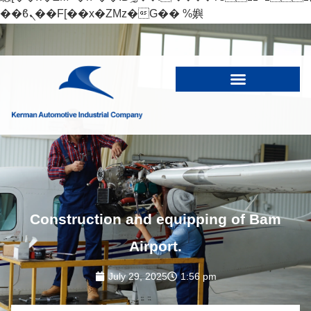
��ϐܢ��F[��x�ZMz�G�� %嬩
�/c��������[[��<�RI:�:c��MΎ��:z�졾
�ܢ��F[��R�ZM~�D
Construction and equipping of Bam
Airport.
July 29, 2025
1:56 pm