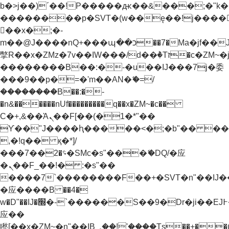
b�>j��)΄��!P�����ԫ��&���;�"k��B�
��������p�SVT�(w��ę��!j����
��x�;�-
m��@J����nQ+���պ��כ��7�Ma�jf��J��ͱ4j���Ѳ�
撆R��x�ZMz�7v��IW���/d��ٞ�Тז�c�ZM~�ji�� ߒ��sQz�����Ԡ��DW��3�De�n"��M�+/
��������B��:�-�u��IJ���7j�委
���9��p�=�'m��AN�ޭ�=/
��������B��:�-
�n&������nUf���������q��x�ZM~�
c��
Ϲ�+,&��Ὰܢ��F[��(�1�*"��
ϒ��"J����ԧ�����<�;�b"�� ���"j���
,�!q�� қ�*]/
���؝�2��7�SMc�s"���ޭ�DQ/�应
�ܢ��F_��!� :�s"��
����7`��������F��+�SVT�n"��IJ�
�应����B ��4�
w�D"��IJ�׭�-`������S��9�Dr�ji��EJ߅��gJ�
应��
矁[��x�ZM~�n"��IB؃��!'����Тѕ��+��(m��IK�ʭ�/|