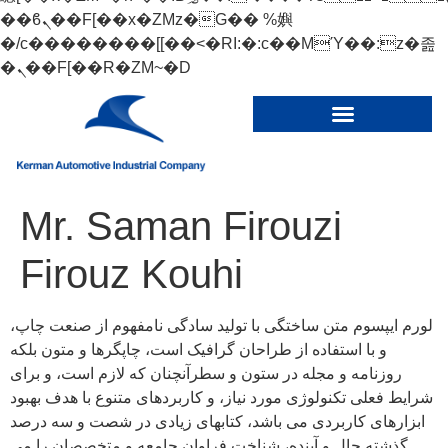
��ϐܢ��F[��x�ZMz�G�� %嬩
�/c��������[[��<�RI:�:c��MΎ��:z�졾
�ܢ��F[��R�ZM~�D
Mr. Saman Firouzi
Firouz Kouhi
لورم ایپسوم متن ساختگی با تولید سادگی نامفهوم از صنعت چاپ،
و با استفاده از طراحان گرافیک است، چاپگرها و متون بلکه
روزنامه و مجله در ستون و سطرآنچنان که لازم است، و برای
شرایط فعلی تکنولوژی مورد نیاز، و کاربردهای متنوع با هدف بهبود
ابزارهای کاربردی می باشد، کتابهای زیادی در شصت و سه درصد
گذشته حال و آینده، شناخت فراوان جامعه و متخصصان را می